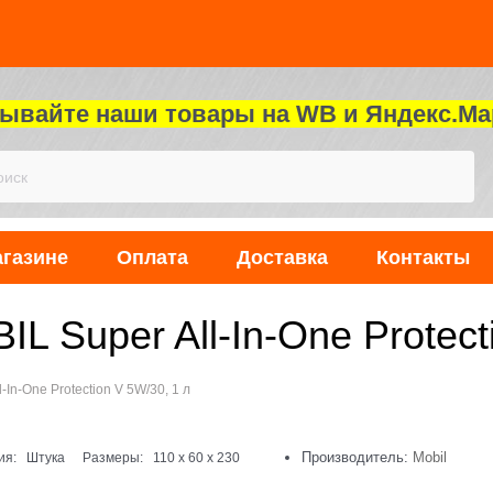
зывайте наши товары на WB и Яндекс.Ма
агазине
Оплата
Доставка
Контакты
 Super All-In-One Protect
In-One Protection V 5W/30, 1 л
Производитель:
Mobil
ия:
Штука
Размеры:
110
x
60
x
230