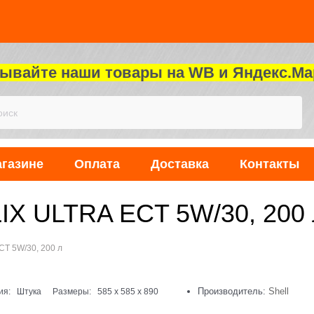
зывайте наши товары на WB и Яндекс.Ма
агазине
Оплата
Доставка
Контакты
IX ULTRA ECT 5W/30, 200 
T 5W/30, 200 л
Производитель:
Shell
ия:
Штука
Размеры:
585
x
585
x
890