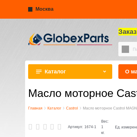
Москва
Зака
Каталог
О м
Масло моторное Cas
Главная
Каталог
Castrol
Масло моторное Castrol MAGN
Вес:
Артикул:
1674-1
1
Ед. измерен
кг.