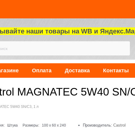
зывайте наши товары на WB и Яндекс.Ма
агазине
Оплата
Доставка
Контакты
trol MAGNATEC 5W40 SN/C
ATEC 5W40 SN/C3, 1 л
Производитель:
Castrol
ия:
Штука
Размеры:
100
x
60
x
240